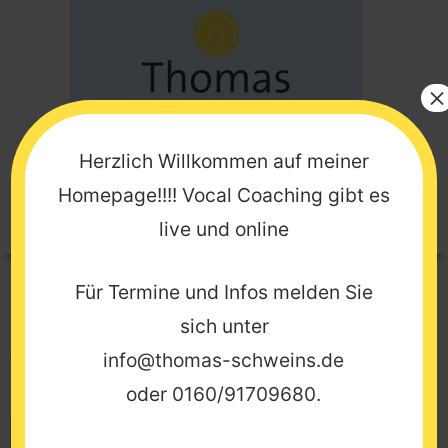
Zum
Inhalt
springen
×
Herzlich Willkommen auf meiner
Homepage!!!! Vocal Coaching gibt es
Menü
live und online
ES KONNTE NICHTS GEFUNDEN WERDEN.
Für Termine und Infos melden Sie
sich unter
Es sieht so aus, als ob wir nicht das finden konnten,
info@thomas-schweins.de
wonach du gesucht hast. Möglicherweise hilft die
Suchfunktion.
oder
0160/91709680
.
Suche