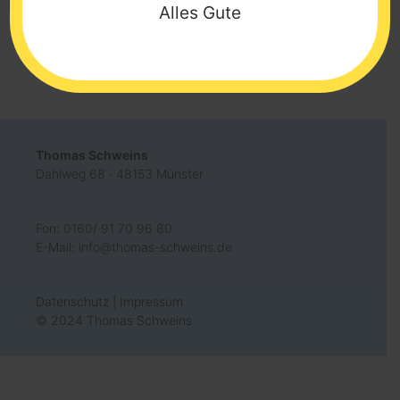
nach:
Alles Gute
Thomas Schweins
Dahlweg 68 · 48153 Münster
Fon: 0160/ 91 70 96 80
E-Mail:
info@thomas-schweins.de
Datenschutz
|
Impressum
© 2024 Thomas Schweins