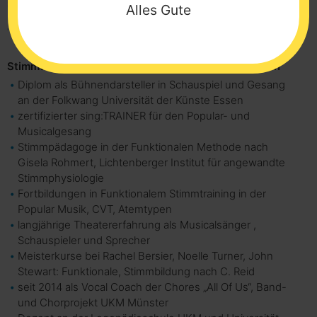
LEBENSLAUF
Alles Gute
Stimmtrainer für Gesang, Sprechen und Präsentation
Diplom als Bühnendarsteller in Schauspiel und Gesang
an der Folkwang Universität der Künste Essen
zertifizierter sing:TRAINER für den Popular- und
Musicalgesang
Stimmpädagoge in der Funktionalen Methode nach
Gisela Rohmert, Lichtenberger Institut für angewandte
Stimmphysiologie
Fortbildungen in Funktionalem Stimmtraining in der
Popular Musik, CVT, Atemtypen
langjährige Theatererfahrung als Musicalsänger ,
Schauspieler und Sprecher
Meisterkurse bei Rachel Bersier, Noelle Turner, John
Stewart: Funktionale, Stimmbildung nach C. Reid
seit 2014 als Vocal Coach der Chores „All Of Us“, Band-
und Chorprojekt UKM Münster